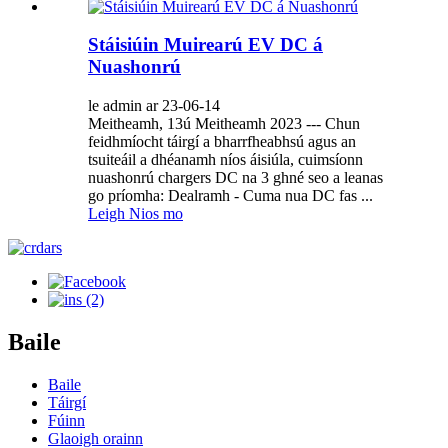
Stáisiúin Muirearú EV DC á
Nuashonrú
le admin ar 23-06-14
Meitheamh, 13ú Meitheamh 2023 --- Chun
feidhmíocht táirgí a bharrfheabhsú agus an
tsuiteáil a dhéanamh níos áisiúla, cuimsíonn
nuashonrú chargers DC na 3 ghné seo a leanas
go príomha: Dealramh - Cuma nua DC fas ...
Leigh Nios mo
Baile
Baile
Táirgí
Fúinn
Glaoigh orainn