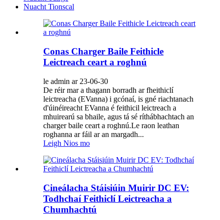
Nuacht Tionscal
Conas Charger Baile Feithicle
Leictreach ceart a roghnú
le admin ar 23-06-30
De réir mar a thagann borradh ar fheithiclí
leictreacha (EVanna) i gcónaí, is gné riachtanach
d'úinéireacht EVanna é feithicil leictreach a
mhuirearú sa bhaile, agus tá sé ríthábhachtach an
charger baile ceart a roghnú.Le raon leathan
roghanna ar fáil ar an margadh...
Leigh Nios mo
Cineálacha Stáisiúin Muirir DC EV:
Todhchaí Feithiclí Leictreacha a
Chumhachtú