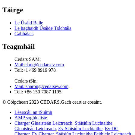
Táirge
Le Úsáid Baile
Le haghaidh Úsáide Tráchtála
Gabhálais
Teagmháil
Cedars SAM:
Mail:clark@cedarsev.com
Teil:+1 469 8919 978
Cedars tSín:
Mail: sharon@cedarsev.com
Teil: +86 150 7087 1195
© Cóipcheart 2023 CEDARS.Gach ceart ar cosaint.
Léarscáil an tSuímh
AMP soghluaiste
Charger Gluaisteán Leictreach
,
Stáisiúin Luchtaithe
Gluaisteán Leictreach
,
Ev Stáisiúin Luchtaithe
,
Ev DC
Charger
,
Ev Charger
,
Stáisiún Luchtaithe Feithicle Leictreach
,