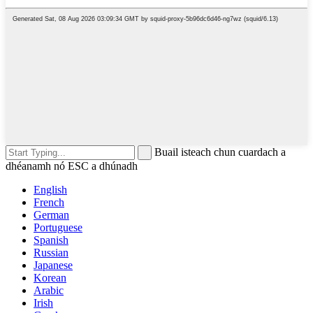
Buail isteach chun cuardach a
dhéanamh nó ESC a dhúnadh
English
French
German
Portuguese
Spanish
Russian
Japanese
Korean
Arabic
Irish