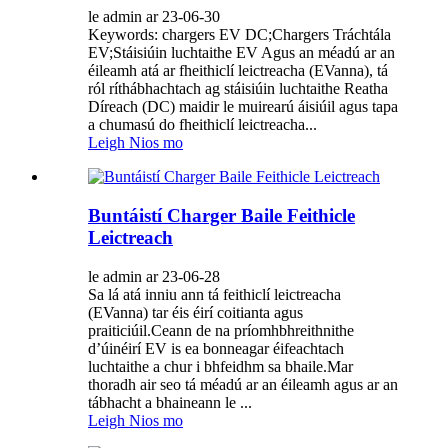
le admin ar 23-06-30
Keywords: chargers EV DC;Chargers Tráchtála
EV;Stáisiúin luchtaithe EV Agus an méadú ar an
éileamh atá ar fheithiclí leictreacha (EVanna), tá
ról ríthábhachtach ag stáisiúin luchtaithe Reatha
Díreach (DC) maidir le muirearú áisiúil agus tapa
a chumasú do fheithiclí leictreacha...
Leigh Nios mo
Buntáistí Charger Baile Feithicle
Leictreach
le admin ar 23-06-28
Sa lá atá inniu ann tá feithiclí leictreacha
(EVanna) tar éis éirí coitianta agus
praiticiúil.Ceann de na príomhbhreithnithe
d’úinéirí EV is ea bonneagar éifeachtach
luchtaithe a chur i bhfeidhm sa bhaile.Mar
thoradh air seo tá méadú ar an éileamh agus ar an
tábhacht a bhaineann le ...
Leigh Nios mo