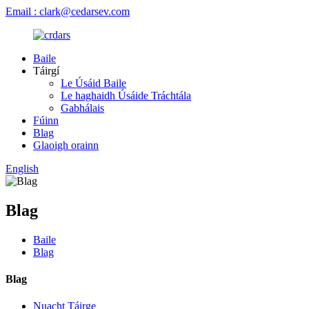
Email : clark@cedarsev.com
Baile
Táirgí
Le Úsáid Baile
Le haghaidh Úsáide Tráchtála
Gabhálais
Fúinn
Blag
Glaoigh orainn
English
Blag
Baile
Blag
Blag
Nuacht Táirge